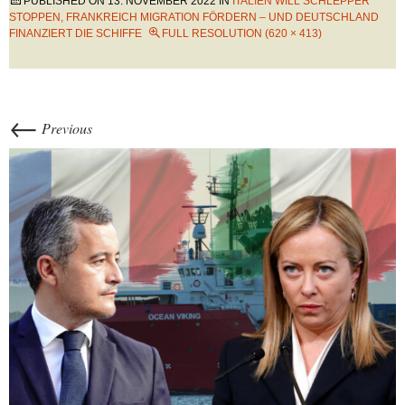
PUBLISHED ON
13. NOVEMBER 2022
IN
ITALIEN WILL SCHLEPPER
STOPPEN, FRANKREICH MIGRATION FÖRDERN – UND DEUTSCHLAND
FINANZIERT DIE SCHIFFE
FULL RESOLUTION (620 × 413)
←
Previous