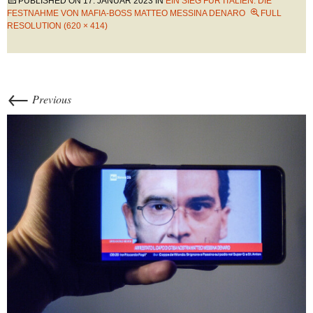
PUBLISHED ON
17. JANUAR 2023
IN
EIN SIEG FÜR ITALIEN: DIE
FESTNAHME VON MAFIA-BOSS MATTEO MESSINA DENARO
FULL
RESOLUTION (620 × 414)
←
Previous