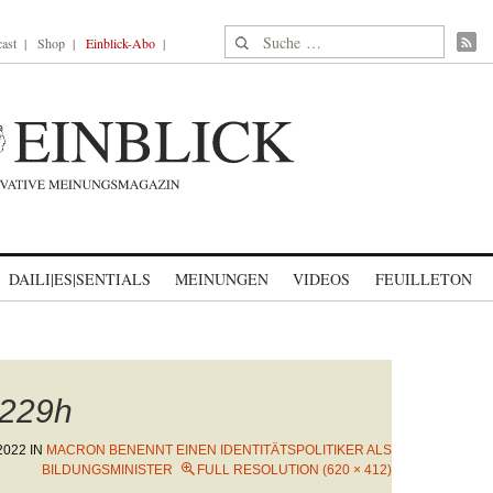
Suche nach:
ast
Shop
Einblick-Abo
DAILI|ES|SENTIALS
MEINUNGEN
VIDEOS
FEUILLETON
229h
2022
IN
MACRON BENENNT EINEN IDENTITÄTSPOLITIKER ALS
BILDUNGSMINISTER
FULL RESOLUTION (620 × 412)