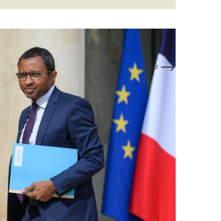
→
Next