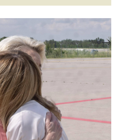
→
Next