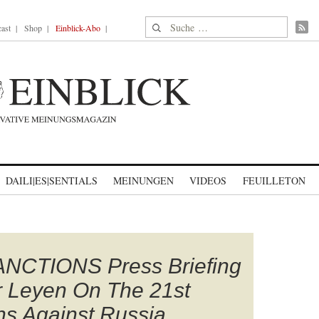
Suche nach:
ast
Shop
Einblick-Abo
DAILI|ES|SENTIALS
MEINUNGEN
VIDEOS
FEUILLETON
NCTIONS Press Briefing
r Leyen On The 21st
s Against Russia.