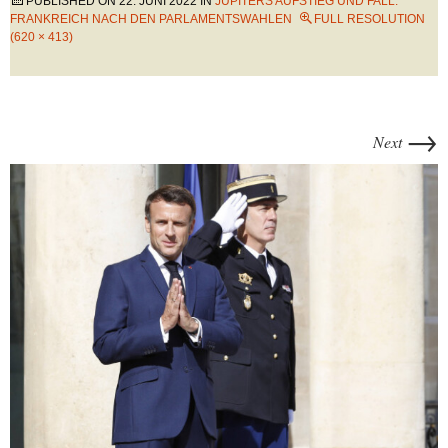
PUBLISHED ON
22. JUNI 2022
IN
JUPITERS AUFSTIEG UND FALL:
FRANKREICH NACH DEN PARLAMENTSWAHLEN
FULL RESOLUTION
(620 × 413)
→
Next