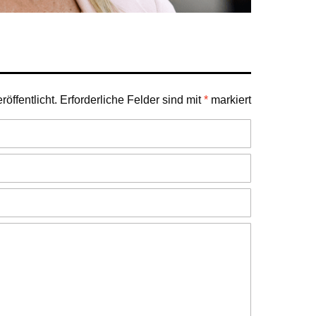
öffentlicht.
Erforderliche Felder sind mit
*
markiert