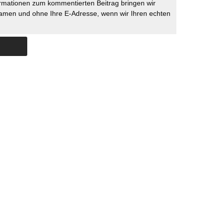
rmationen zum kommentierten Beitrag bringen wir
namen und ohne Ihre E-Adresse, wenn wir Ihren echten
Skip to content
ERSTÜTZUNG
IMPRESSUM
DATENSCHUTZ
DATENSCHUTZEINSTELLU