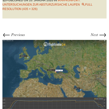
PUBLISHED ON
10. JANUAR 2020
IN
IRAN-KONFLIKT:
UNTERSUCHUNGEN ZUR ABSTURZURSACHE LAUFEN
FULL
RESOLUTION (435 × 326)
←
→
Previous
Next