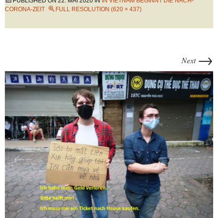
PUBLISHED ON
22. MAI 2020
IN
IN VIETNAM BEGINNT DIE NACH-
CORONA-ZEIT
FULL RESOLUTION (620 × 437)
→
Next