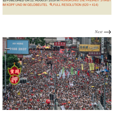
PUBLISHED ON
22. AUGUST 2019
IN
HONGKONG: DIE FREIHEIT STIRBT
IM KOPF UND IM GELDBEUTEL
FULL RESOLUTION (620 × 414)
→
Next