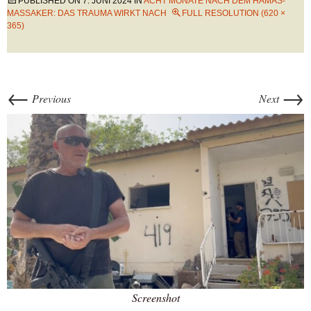
PUBLISHED ON
7. JUNI 2024
IN
ACHT MONATE NACH DEM HAMAS-
MASSAKER: DAS TRAUMA WIRKT NACH
FULL RESOLUTION (620 ×
365)
←
→
Previous
Next
Screenshot