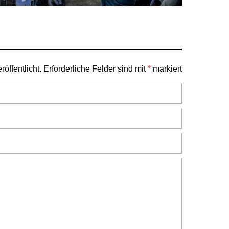
öffentlicht.
Erforderliche Felder sind mit
*
markiert