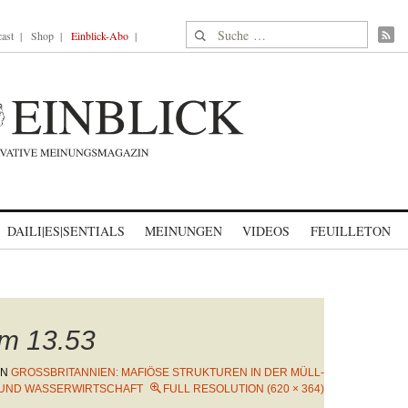
Suche nach:
ast
Shop
Einblick-Abo
DAILI|ES|SENTIALS
MEINUNGEN
VIDEOS
FEUILLETON
um 13.53
IN
GROSSBRITANNIEN: MAFIÖSE STRUKTUREN IN DER MÜLL- U
ND WASSERWIRTSCHAFT
FULL RESOLUTION (620 × 364)