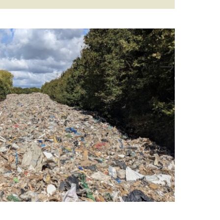
→
Next