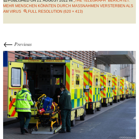
PUBLISHED ON
21. AUGUST 2022
IN
„THE TELEGRAPH“ BERICHTET:
MEHR MENSCHEN KÖNNTEN DURCH MASSNAHMEN VERSTERBEN ALS A
M VIRUS
FULL RESOLUTION (620 × 413)
←
Previous