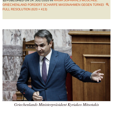
PUBLISHED ON
14. JULI 2020
IN
HAGIA SOPHIA ALS MOSCHEE:
GRIECHENLAND FORDERT SCHARFE MASSNAHMEN GEGEN TÜRKEI
FULL RESOLUTION (620 × 413)
Griechenlands Ministerpräsident Kyriakos Mitsotakis