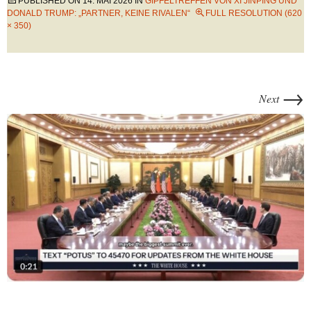
PUBLISHED ON
14. MAI 2026
IN
GIPFELTREFFEN VON XI JINPING UND
DONALD TRUMP: „PARTNER, KEINE RIVALEN“
FULL RESOLUTION (620
× 350)
→
Next