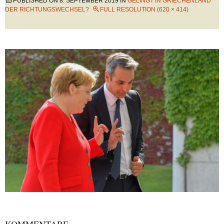
PUBLISHED ON
8. SEPTEMBER 2019
IN
GELINGT IN GRIECHENLAND
DER RICHTUNGSWECHSEL?
FULL RESOLUTION (620 × 414)