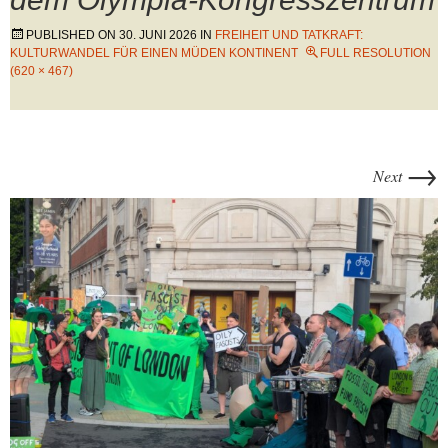
PUBLISHED ON
30. JUNI 2026
IN
FREIHEIT UND TATKRAFT:
KULTURWANDEL FÜR EINEN MÜDEN KONTINENT
FULL RESOLUTION
(620 × 467)
→
Next