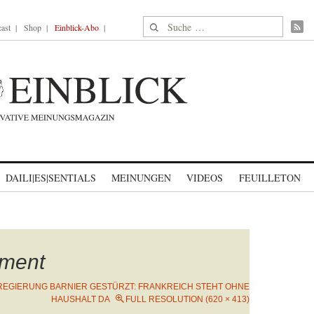
Suche nach:
ast
Shop
Einblick-Abo
DAILI|ES|SENTIALS
MEINUNGEN
VIDEOS
FEUILLETON
nment
REGIERUNG BARNIER GESTÜRZT: FRANKREICH STEHT OHNE
HAUSHALT DA
FULL RESOLUTION (620 × 413)