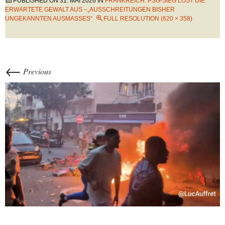
PUBLISHED ON
31. MAI 2026
IN
FRANKREICH: PSG-SIEG LÖST DIE
ERWARTETE GEWALT AUS –„AUSSCHREITUNGEN BISHER
UNGEKANNTEN AUSMASSES“
FULL RESOLUTION (620 × 358)
←
Previous