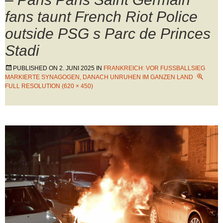
fans taunt French Riot Police
outside PSG s Parc de Princes
Stadi
PUBLISHED ON
2. JUNI 2025
IN
FRANKREICH: VOR FUSSBALLSIEG M
ARKIERTE SYNAGOGEN, DANACH UNRUHEN IM GANZEN LAND
FULL RESOLUTION (620 × 450)