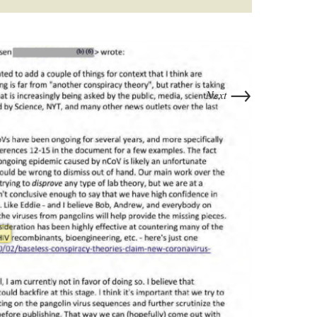
→
Next