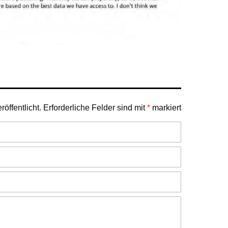
öffentlicht.
Erforderliche Felder sind mit
*
markiert