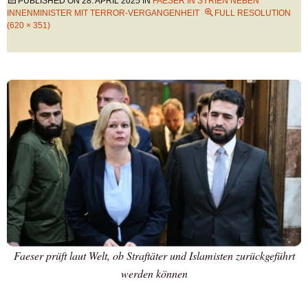
PUBLISHED ON
28. APRIL 2025
IN
FAESER IN SYRIEN NEBEN
INNENMINISTER MIT TERROR-VERGANGENHEIT
FULL RESOLUTION
(620 × 351)
Faeser prüft laut Welt, ob Straftäter und Islamisten zurückgeführt
werden können