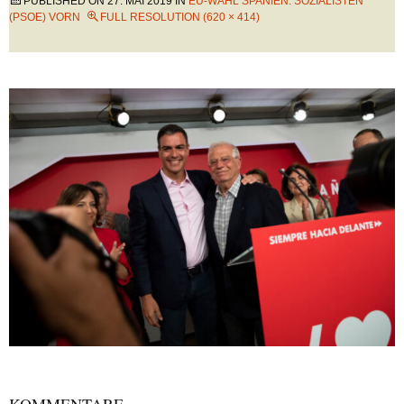
PUBLISHED ON
27. MAI 2019
IN
EU-WAHL SPANIEN: SOZIALISTEN
(PSOE) VORN
FULL RESOLUTION (620 × 414)