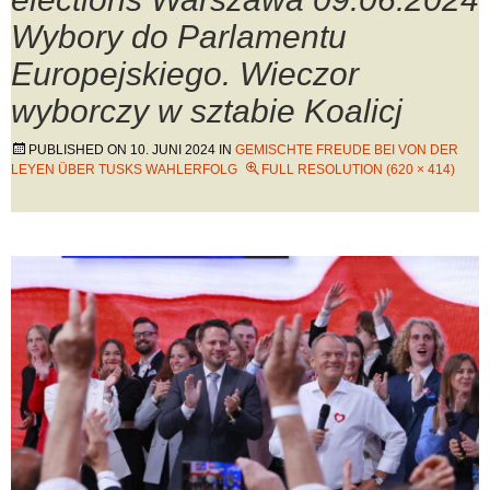
Wybory do Parlamentu
Europejskiego. Wieczor
wyborczy w sztabie Koalicj
PUBLISHED ON
10. JUNI 2024
IN
GEMISCHTE FREUDE BEI VON DER
LEYEN ÜBER TUSKS WAHLERFOLG
FULL RESOLUTION (620 × 414)