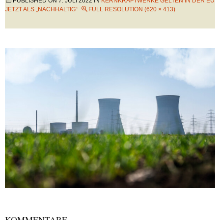
PUBLISHED ON
7. JULI 2022
IN
KERNKRAFTWERKE GELTEN IN DER EU
JETZT ALS „NACHHALTIG“
FULL RESOLUTION (620 × 413)
KOMMENTARE