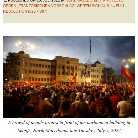
PUBLISHED ON
10. JULI 2022
IN
NORDMAZEDONIEN: PROTESTE
GEGEN „FRANZÖSISCHEN VORSCHLAG“ WEITEN SICH AUS
FULL
RESOLUTION (620 × 387)
A crowd of people protest in front of the parliament building in
Skopje, North Macedonia, late Tuesday, July 5, 2022