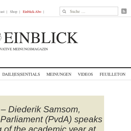
Suche nach:
ast
Shop
Einblick-Abo
DAILI|ES|SENTIALS
MEINUNGEN
VIDEOS
FEUILLETON
 Diederik Samsom,
 Parliament (PvdA) speaks
 of the academic year at