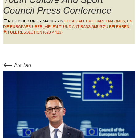
Council Press Conference
PUBLISHED ON
15. MAI 2026
IN
EU SCHAFFT MILLIARDEN-FONDS, UM
DIE EUROPÄER ÜBER „VIELFALT“ UND ANTIRASSISMUS ZU BELEHREN
FULL RESOLUTION (620 × 413)
←
Previous