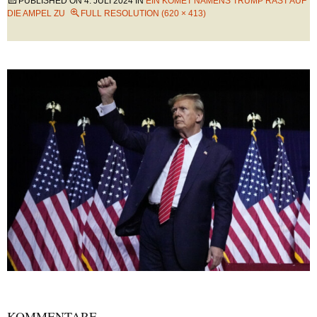
PUBLISHED ON
4. JULI 2024
IN
EIN KOMET NAMENS TRUMP RAST AUF
DIE AMPEL ZU
FULL RESOLUTION (620 × 413)
KOMMENTARE