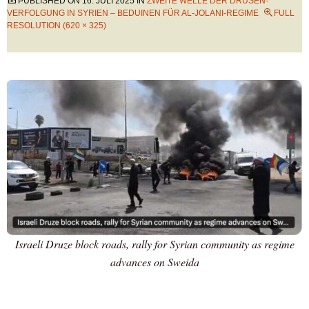
PUBLISHED ON
16. JULI 2025
IN
ZWEITE WELLE DER DRUSEN-
VERFOLGUNG IN SYRIEN – BEDUINEN FÜR AL-JOLANI-REGIME
FULL
RESOLUTION (620 × 325)
Israeli Druze block roads, rally for Syrian community as regime
advances on Sweida