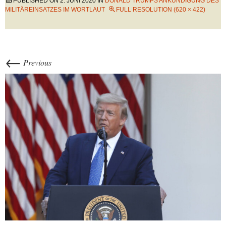
PUBLISHED ON
2. JUNI 2020
IN
DONALD TRUMPS ANKÜNDIGUNG DES
MILITÄREINSATZES IM WORTLAUT
FULL RESOLUTION (620 × 422)
←
Previous