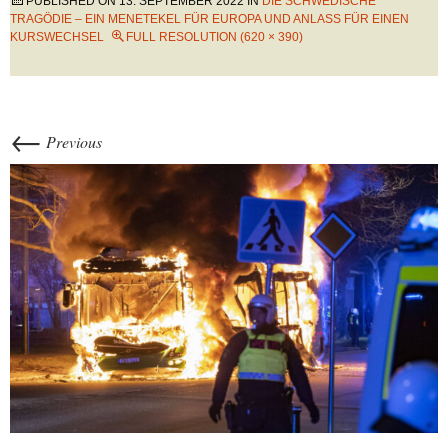
PUBLISHED ON
13. SEPTEMBER 2022
IN
DIE SCHWEDISCHE
TRAGÖDIE – EIN MENETEKEL FÜR EUROPA UND ANLASS FÜR EINEN
KURSWECHSEL
FULL RESOLUTION (620 × 390)
←
Previous