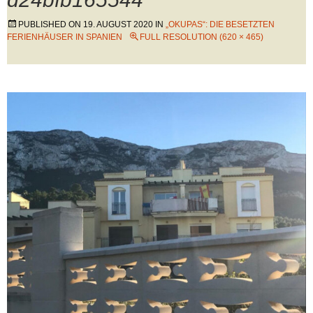
PUBLISHED ON
19. AUGUST 2020
IN
„OKUPAS“: DIE BESETZTEN
FERIENHÄUSER IN SPANIEN
FULL RESOLUTION (620 × 465)