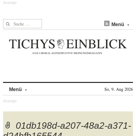
Suche nach:
Menü
Skip to content
So, 9. Aug 2026
Menü
01db198d-a207-48a2-a371-
d24bfb165544