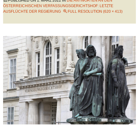
PUBLISHED ON
1. MÄRZ 2022
IN
DIE ANTWORTEN AN DEN
ÖSTERREICHISCHEN VERFASSUNGSGERICHTSHOF: LETZTE
AUSFLÜCHTE DER REGIERUNG
FULL RESOLUTION (620 × 413)