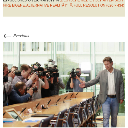
PUBLISHED ON
29. MAI 2019
IN
„DEUTSCHE MEDIEN SCHAFFEN SICH
IHRE EIGENE, ALTERNATIVE REALITÄT“
FULL RESOLUTION (620 × 434)
←
Previous