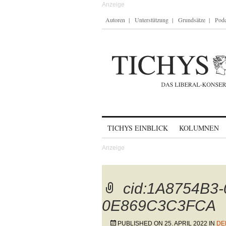
Autoren
Unterstützung
Grundsätze
Podc
Skip to content
TICHYS EINBLICK
KOLUMNEN
cid:1A8754B3-
0E869C3C3FCA
PUBLISHED ON
25. APRIL 2022
IN
DE