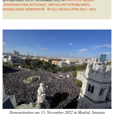
PUBLISHED ON
15. NOVEMBER 2022
IN
PROTESTE WEGEN
„PANDEMISCHEM NOTSTAND“, WIRTSCHAFTSPROBLEMEN,
MANGELNDER DEMOKRATIE
FULL RESOLUTION (620 × 452)
Demonstration am 13. November 2022 in Madrid, Spanien