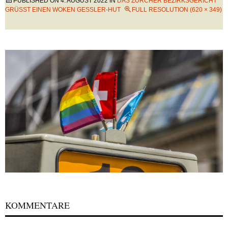
PUBLISHED ON
4. AUGUST 2022
IN
DAS ZÜRCHER BEZIRKSGERICHT
GRÜSST EINEN WOKEN GESSLER-HUT
FULL RESOLUTION (620 × 349)
KOMMENTARE