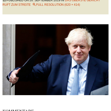
PUBLISHED ON
26. SEPTEMBER 2019
IN
DAS OBERSTE GERICHT
RUFT ZUM STREITE
FULL RESOLUTION (620 × 414)