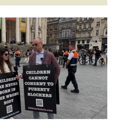
→
Next