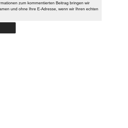
rmationen zum kommentierten Beitrag bringen wir
namen und ohne Ihre E-Adresse, wenn wir Ihren echten
Skip to content
ERSTÜTZUNG
IMPRESSUM
DATENSCHUTZ
DATENSCHUTZEINSTELLU