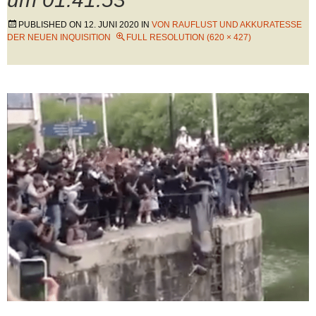
PUBLISHED ON
12. JUNI 2020
IN
VON RAUFLUST UND AKKURATESSE
DER NEUEN INQUISITION
FULL RESOLUTION (620 × 427)