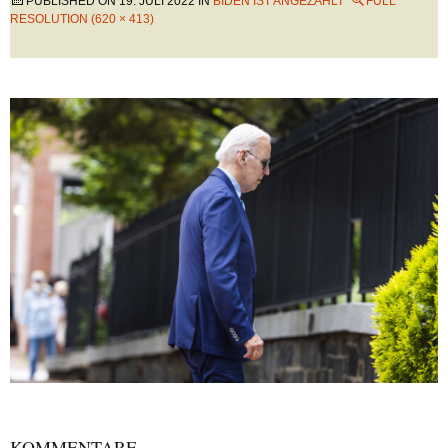
PUBLISHED ON
19. JULI 2022
IN
BIDEN IST ANGEZÄHLT
FULL
RESOLUTION (620 × 413)
KOMMENTARE