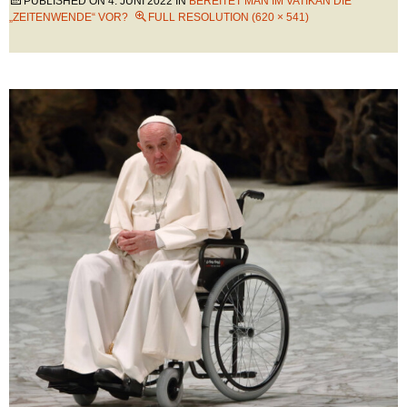
PUBLISHED ON
4. JUNI 2022
IN
BEREITET MAN IM VATIKAN DIE
„ZEITENWENDE“ VOR?
FULL RESOLUTION (620 × 541)