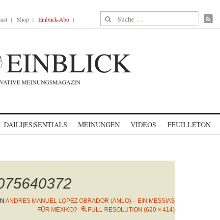
Suche nach:
ast
Shop
Einblick-Abo
DAILI|ES|SENTIALS
MEINUNGEN
VIDEOS
FEUILLETON
1075640372
IN
ANDRES MANUEL LOPEZ OBRADOR (AMLO) – EIN MESSIAS
FÜR MEXIKO?
FULL RESOLUTION (620 × 414)