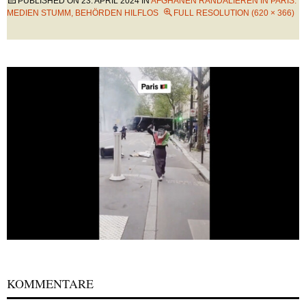
PUBLISHED ON
23. APRIL 2024
IN
AFGHANEN RANDALIEREN IN PARIS:
MEDIEN STUMM, BEHÖRDEN HILFLOS
FULL RESOLUTION (620 × 366)
KOMMENTARE