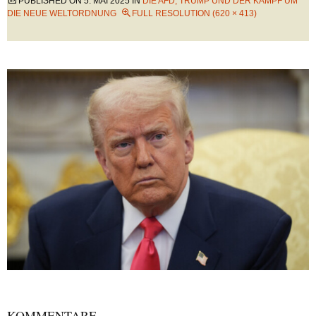
PUBLISHED ON
5. MAI 2025
IN
DIE AFD, TRUMP UND DER KAMPF UM
DIE NEUE WELTORDNUNG
FULL RESOLUTION (620 × 413)
KOMMENTARE