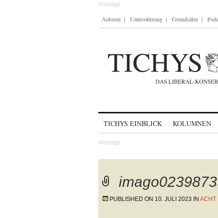
Autoren
Unterstützung
Grundsätze
Podc
Skip to content
TICHYS EINBLICK
KOLUMNEN
imago0239873
PUBLISHED ON
10. JULI 2023
IN
ACHT 