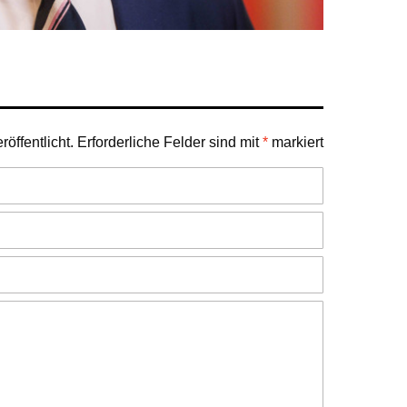
öffentlicht.
Erforderliche Felder sind mit
*
markiert