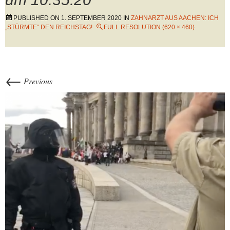
PUBLISHED ON
1. SEPTEMBER 2020
IN
ZAHNARZT AUS AACHEN: ICH
„STÜRMTE“ DEN REICHSTAG!
FULL RESOLUTION (620 × 460)
←
Previous